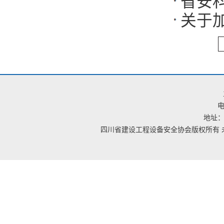
省安
争牺
作
关于
处置
通知
电
地址：
四川省建设工程设备安全协会版权所有 