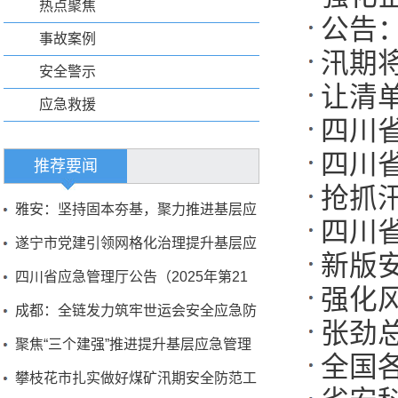
热点聚焦
公告
事故案例
汛期
安全警示
让清
应急救援
四川
四川
作
推荐要闻
抢抓汛
都市应
雅安：坚持固本夯基，聚力推进基层应
四川
急管理能力现代化建设
遂宁市党建引领网格化治理提升基层应
新版
全生
急管理能力
四川省应急管理厅公告（2025年第21
强化
号）
成都：全链发力筑牢世运会安全应急防
张劲
复工
线
聚焦“三个建强”推进提升基层应急管理
全国
编制
能力
攀枝花市扎实做好煤矿汛期安全防范工