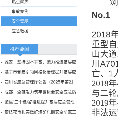
浏
热点聚焦
事故案例
No.
安全警示
应急救援
201
重型自
推荐要闻
山大道
川A7
雅安：坚持固本夯基，聚力推进基层应
亡、1
急管理能力现代化建设
遂宁市党建引领网格化治理提升基层应
201
急管理能力
四川省应急管理厅公告（2025年第21
与二轮
号）
成都：全链发力筑牢世运会安全应急防
201
线
聚焦“三个建强”推进提升基层应急管理
非法运
能力
攀枝花市扎实做好煤矿汛期安全防范工