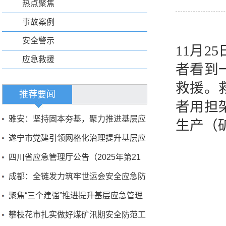
热点聚焦
事故案例
安全警示
11
月
25
应急救援
者看到
救援。
推荐要闻
者用担
雅安：坚持固本夯基，聚力推进基层应
生产（
急管理能力现代化建设
遂宁市党建引领网格化治理提升基层应
急管理能力
四川省应急管理厅公告（2025年第21
号）
成都：全链发力筑牢世运会安全应急防
线
聚焦“三个建强”推进提升基层应急管理
能力
攀枝花市扎实做好煤矿汛期安全防范工